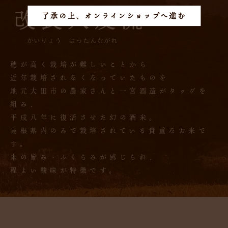
改良八反流
了承の上、オンラインショップへ進む
かいりょう はったんながれ
穂が高く栽培が難しいことから
近年栽培されなくなっていたものを
地元大田市の農家さんと一宮酒造がタッグを
組み、
平成八年に復活させた幻の酒米。
島根県内のみで栽培されている貴重なお米で
す。
米の旨み・ふくらみが感じられ、
程よい酸味が特徴です。