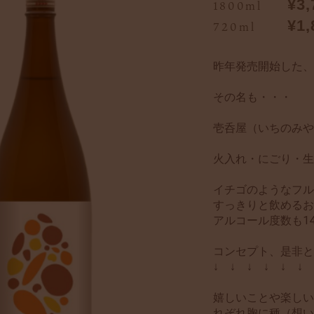
¥3,
1800ml
¥1,
720ml
昨年発売開始した、
その名も・・・
壱呑屋（いちのみや
火入れ・にごり・生
イチゴのようなフル
すっきりと飲めるお
アルコール度数も1
コンセプト、是非
↓ ↓ ↓ ↓ ↓ ↓ 
嬉しいことや楽しい
れぞれ胸に種（想い