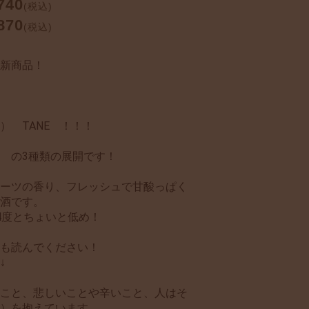
740
(税込)
870
(税込)
新商品！
） TANE ！！！
 の3種類の展開です！
ーツの香り、フレッシュで甘酸っぱく
酒です。
4度とちょいと低め！
とも読んでください！
↓
こと、悲しいことや辛いこと、人はそ
）を抱えています。