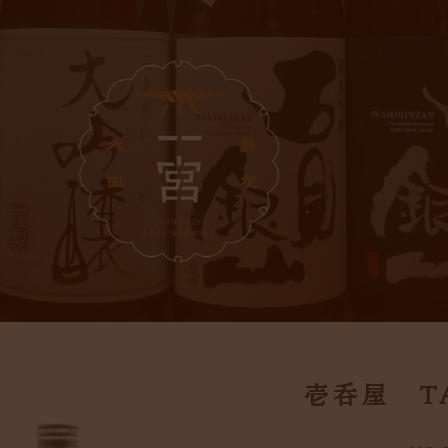
壱呑屋 T