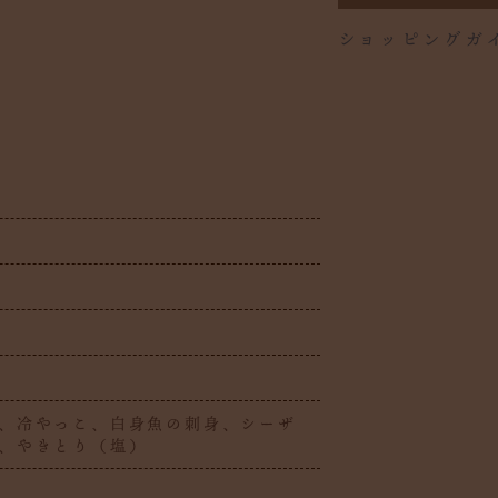
ショッピングガ
、冷やっこ、白身魚の刺身、シーザ
、やきとり（塩）