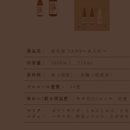
商品名 :
壱呑屋 TANE～火入れ～
内容量 :
1800ｍｌ、720ml
原材料 :
米（国産）、米麹（国産米）
アルコール度数 :
14度
味わい/飲み頃温度:
やや甘口/ロック、冷酒
マリア
ポテトサラダ、しゃぶしゃぶ、そば
ージュ :
ーサラダ、野菜ピクルス、えだまめ